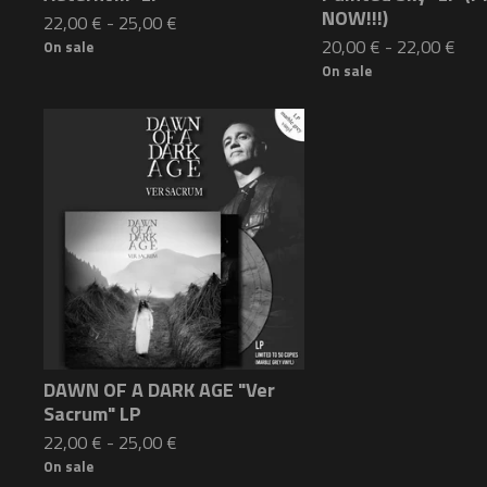
NOW!!!)
22,00
€
-
25,00
€
20,00
€
-
22,00
€
On sale
On sale
DAWN OF A DARK AGE "Ver
Sacrum" LP
22,00
€
-
25,00
€
On sale