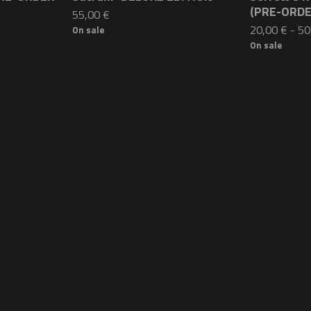
(PRE-ORDE
55,00
€
20,00
€
-
50
On sale
On sale