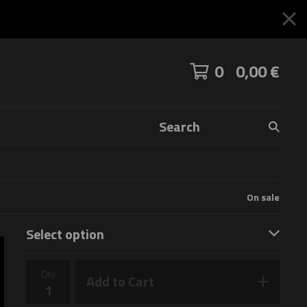
0
0,00
€
Search
products
On sale
Qty
Add to Cart