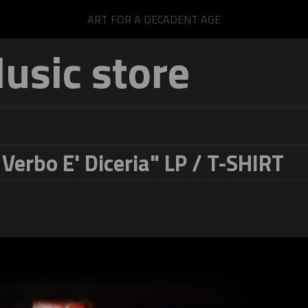
ART FOR A DECADENT AGE
sic store
Verbo E' Diceria" LP / T-SHIRT