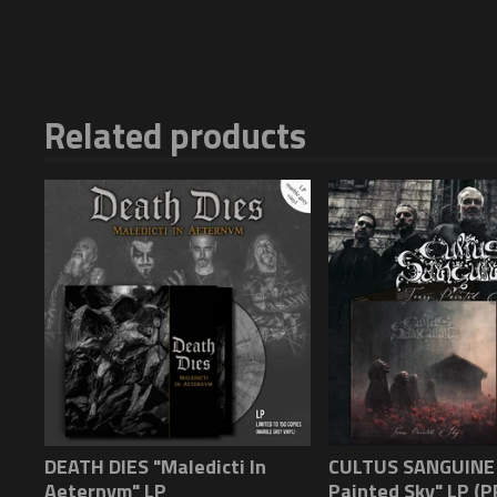
Related products
DEATH DIES "Maledicti In
CULTUS SANGUINE 
Aeternvm" LP
Painted Sky" LP (