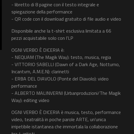
- libretto di 8 pagine con il testo integrale e
spiegazione della performance
- QR code con il download gratuito di file audio e video
Disponibile anche la t-shirt esclusiva limitata a 66
pezzi acquistabile solo con l'LP
OGNI VERBO È DICERIA è:
- NEQUAM (The Magik Way): testo, musica, regia
- VITTORIO SABELLI (Dawn of a Dark Age, Notturno,
Incantvm, A.M.E.N): clarinetti
- ERBA DEL DIAVOLO (Ponte del Diavolo): video
performance
- ALBERTO MALINVERNI (Urbanproduzioni/The Magik
Way): editing video
OGNI VERBO È DICERIA è musica, testo, performance
video, teatralità in poche parole ARTE, un'unica
irripetibile istantanea che immortala la collaborazione
tra 4 artisti.