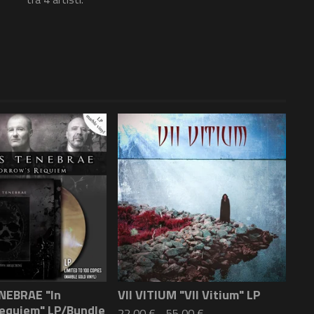
EBRAE "In
VII VITIUM "VII Vitium" LP
Requiem" LP/Bundle
22,00
€
-
55,00
€